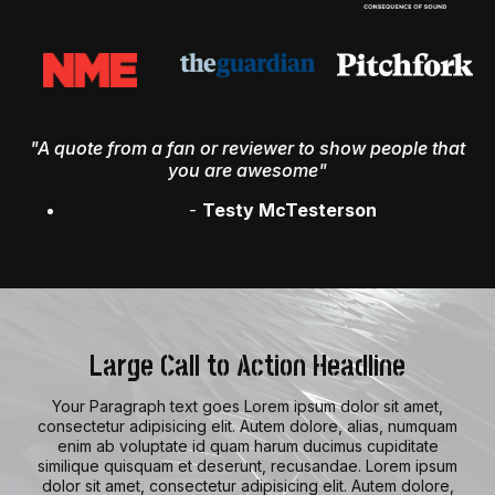
"A quote from a fan or reviewer to show people that
you are awesome"
-
Testy McTesterson
Large Call to Action Headline
Your Paragraph text goes Lorem ipsum dolor sit amet,
consectetur adipisicing elit. Autem dolore, alias, numquam
enim ab voluptate id quam harum ducimus cupiditate
similique quisquam et deserunt, recusandae. Lorem ipsum
dolor sit amet, consectetur adipisicing elit. Autem dolore,